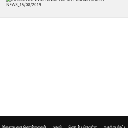
இணையதள கொள்கைகள்
உதவி
தொடர்பு கொள்ள
கருத்து கேட்பு