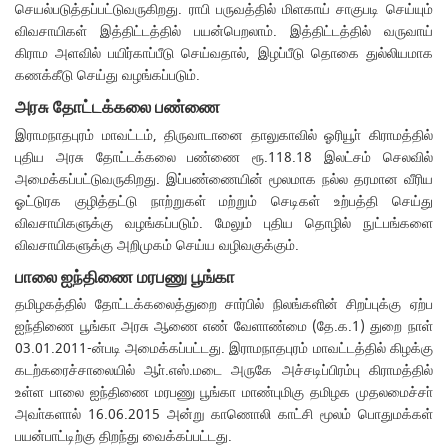
செயல்படுத்தப்பட்டுவருகிறது. ராபி பருவத்தில் மிளகாய் சாகுபடி செய்யும்
விவசாயிகள் இத்திட்டத்தில் பயன்பெறலாம். இத்திட்டத்தில் வருவாய்
கிராம அளவில் பயிர்காப்பீடு செய்வதால், இழப்பீடு தொகை துல்லியமாக
கணக்கீடு செய்து வழங்கப்படும்.
அரசு தோட்டக்கலை பண்ணை
இராமநாதபுரம் மாவட்டம், திருவாடானை தாலுகாவில் ஓரியூா் கிராமத்தில்
புதிய அரசு தோட்டக்கலை பண்ணை ரூ.118.18 இலட்சம் செலவில்
அமைக்கப்பட்டுவருகிறது. இப்பண்ணையின் மூலமாக நல்ல தரமான வீரிய
ஓட்டுரக குழித்தட்டு நாற்றுகள் மற்றும் செடிகள் உற்பத்தி செய்து
விவசாயிகளுக்கு வழங்கப்படும். மேலும் புதிய தொழில் நுட்பங்களை
விவசாயிகளுக்கு அறிமுகம் செய்ய வழிவகுக்கும்.
பாலை ஐந்திணை மரபணு பூங்கா
தமிழகத்தில் தோட்டக்கலைத்துறை சார்பில் நிலங்களின் சிறப்புக்கு ஏற்ப
ஐந்திணை பூங்கா அரசு ஆணை எண் வேளாண்மை (தே.க.1) துறை நாள்
03.01.2011-ன்படி அமைக்கப்பட்டது. இராமநாதபுரம் மாவட்டத்தில் கிழக்கு
கடற்கரைச்சாலையில் ஆா்.எஸ்.மடை அருகே அச்சடிப்பிரம்பு கிராமத்தில்
உள்ள பாலை ஐந்திணை மரபணு பூங்கா மாண்புமிகு தமிழக முதலமைச்சா்
அவா்களால் 16.06.2015 அன்று காணொலி காட்சி மூலம் பொதுமக்கள்
பயன்பாட்டிற்கு திறந்து வைக்கப்பட்டது.