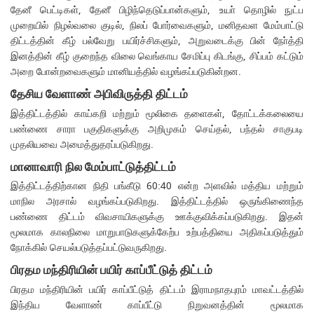
தேனீ பெட்டிகள், தேனீ பிழிந்தெடுப்பான்களும், உயா் தொழில் நுட்ப
முறையில் நிழல்வலை குடில், நிலப் போர்வைகளும், மனிதவள மேம்பாட்டு
திட்டத்தின் கீழ் பல்வேறு பயிர்ச்சிகளும், அறுவடைக்கு பின் நோ்த்தி
இனத்தின் கீழ் குறைந்த விலை வெங்காய சேமிப்பு கிடங்கு, சிப்பம் கட்டும்
அறை போன்றவைகளும் மானியத்தில் வழங்கப்படுகின்றன.
தேசிய வேளாண் அபிவிருத்தி திட்டம்
இத்திட்டத்தில் காய்கறி மற்றும் மூலிகை தளைகள், தோட்டக்கலையை
பண்ணை சாரா பகுதிகளுக்கு அறிமுகம் செய்தல், பந்தல் சாகுபடி
முதலியவை அமைத்துதரப்படுகிறது.
மானாவாரி நில மேம்பாட்டுத்திட்டம்
இத்திட்டத்திற்கான நிதி பங்கீடு 60:40 என்ற அளவில் மத்திய மற்றும்
மாநில அரசால் வழங்கப்படுகிறது. இத்திட்டத்தில் ஒருங்கிணைந்த
பண்ணை திட்டம் விவசாயிகளுக்கு ஊக்குவிக்கப்படுகிறது. இதன்
மூலமாக காலநிலை மாறுபாடுகளுக்கேற்ப உற்பத்தியை அதிகப்படுத்தும்
நோக்கில் செயல்படுத்தப்பட்டுவருகிறது.
பிரதம மந்திரியின் பயிர் காப்பீட்டுத் திட்டம்
பிரதம மந்திரியின் பயிர் காப்பீட்டுத் திட்டம் இராமநாதபுரம் மாவட்டத்தில்
இந்திய வேளாண் காப்பீட்டு நிறுவனத்தின் மூலமாக