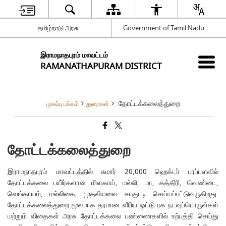
தமிழ்நாடு அரசு
Government of Tamil Nadu
இராமநாதபுரம் மாவட்டம்
RAMANATHAPURAM DISTRICT
தோட்டக்கலைத்துறை
முகப்பு பக்கம்
துறைகள்
தோட்டக்கலைத்துறை
இராமநாதபுரம் மாவட்டத்தில் சுமார் 20,000 ஹெக்டா் பரப்பளவில்
தோட்டக்கலை பயி்ர்களான மிளகாய், மல்லி, மா, கத்திரி, வெண்டை,
வெங்காயம், மல்லிகை, முதலியவை சாகுபடி செய்யப்பட்டுவருகிறது.
தோட்டக்கலைத்துறை மூலமாக தரமான வீரிய ஒட்டு ரக நடவுப்பொருள்கள்
மற்றும் விதைகள் அரசு தோட்டக்கலை பண்ணைகளில் உற்பத்தி செய்து