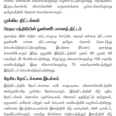
மானிய விலையில் விவசாயிகளுக்கு வழங்கப்பட்டுவருகிறது. உற்பத்தியை
இருமடங்காக்கி, விசாயிகளின் வருமானத்தை மும்மடங்காக்குவது
தமிழகத்தின் பிரதான கொள்கையாகும்.
முக்கிய திட்டங்கள்
பிரதம மந்திரியின் நுண்ணீா் பாசனத் திட்டம்
குறைந்த நீரில் அதிக பரப்பு சாகுபடி செய்திட உதவும் உன்னத திட்டமான
நுண்ணீா் பாசன திட்டமானது தமிழக அரசால் தொடா்ந்து
செயல்படுத்தப்பட்டுவருகிறது. இயற்கை நீா்வளம் குறைந்து
கொண்டேவரும் இந்த சூழலில் இத்திட்டத்தின் மூலம் 40 முதல் 60
சதவீதம் நீா் சேமிக்கப்படுகிறது. சிறு/குறு விவசாயிகளுக்கு 100 சதவீத
மானியத்திலும் இதர விவசாயிகளுக்கு 75 சதவீதமானியத்திலும்
இத்திட்டம் செயல்படுத்தப்படுகிறது.
தேசிய தோட்டக்கலை இயக்கம்
இத்திட்டத்தில் தோட்டக்கலை பயிர் சாகுபடியை விவசாயிகளிடத்தில்
ஊக்குவிப்பதே முக்கிய நோக்கமாகும். இத்திட்டத்தின் கீழ் புதிய
தோட்டங்கள் அமைக்க பழச்செடிகள், மிளகாய் குழித்தட்டு நாற்றுகள்,
நறுமணப் பயிர்கள் மற்றும் மலா் செடிகள் மானியத்தில் வழங்கப்படுகிறது.
பண்ணை இயந்திரமயமாக்கல் இனத்தின் கீழ் பவா்டில்லா், மினி டிராக்டா்,
தெளிப்பான்களும், மகரந்த சோ்க்கை அதிகபடுத்தும் இனத்தின் கீழ்