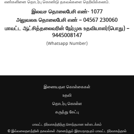
எண்களினை தொடர்பு கொண்டு தகவல்களை தெரிவிக்கலாம்.
இலவச தொலைபேசி எண்- 1077
அலுவலக தொலைபேசி எண் – 04567 230060
மாவட்ட ஆட்சித்தலைவரின் நேர்முக உதவியாளர்(பொது) –
9445008147
(Whatsapp Number)
இணையதள கொள்கைகள்
உதவி
தொடர்பு கொள்ள
கருத்து கேட்பு
மாவட்ட நிர்வாகத்திற்கு சொந்தமான உள்ளடக்கம்
© இவ்வலைதளத்தின் தகவல்கள் அனைத்தும் இராமநாதபுரம் மாவட்ட நிர்வாகத்தால்